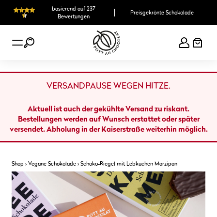
Zum
basierend auf 237
Preisgekrönte Schokolade
Inhalt
Bewertungen
springen
VERSANDPAUSE WEGEN HITZE.
Aktuell ist auch der gekühlte Versand zu riskant.
Bestellungen werden auf Wunsch erstattet oder später
versendet. Abholung in der Kaiserstraße weiterhin möglich.
Shop
›
Vegane Schokolade
›
Schoko-Riegel mit Lebkuchen Marzipan