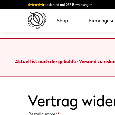
Zum
basierend auf 237 Bewertungen
Inhalt
springen
Shop
Firmengesc
Aktuell ist auch der gekühlte Versand zu risk
Vertrag wide
erforderlich
Bestellnummer
Page URI *erforderlich
*