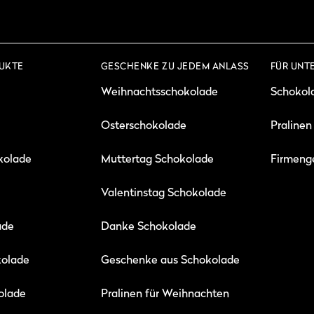
UKTE
GESCHENKE ZU JEDEM ANLASS
FÜR UNT
Weihnachtsschokolade
Schokol
Osterschokolade
Pralinen
kolade
Muttertag Schokolade
Firmeng
Valentinstag Schokolade
ade
Danke Schokolade
kolade
Geschenke aus Schokolade
olade
Pralinen für Weihnachten