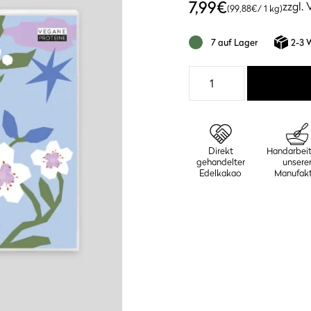
7,99
€
zzgl.
(
99,88
€
/ 1 kg)
7 auf Lager
2-3 
Ohne
Milch
Schokolade
49%
Menge
Direkt
Handarbeit
gehandelter
unsere
Edelkakao
Manufakt