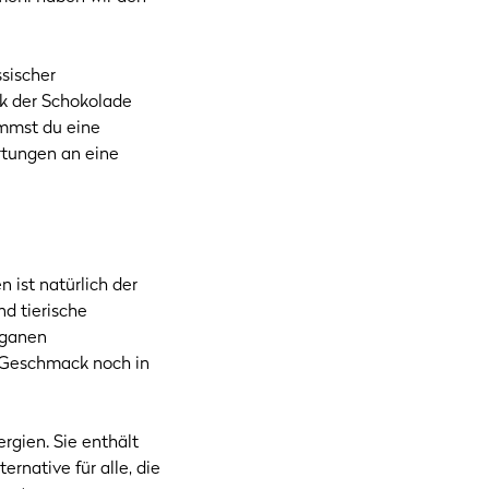
ssischer
k der Schokolade
ommst du eine
artungen an eine
 ist natürlich der
d tierische
eganen
 Geschmack noch in
rgien. Sie enthält
ernative für alle, die