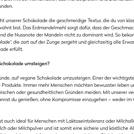
unden.
ht unserer Schokolade die geschmeidige Textur, die du von kla
ohnt bist. Das Erdmandelmehl sorgt dafür, dass der Geschmac
nd die Nussnote der Mandeln nicht zu dominant wird. So bek
ade“, die zart auf der Zunge zergeht und gleichzeitig alle Erw
de erfüllt.
Schokolade umsteigen?
ründe, auf vegane Schokolade umzusteigen. Einer der wichtigsten
che Produkte. Immer mehr Menschen möchten bewusster leben un
hischen oder gesundheitlichen Gründen meiden. Mit unserer v
kannst du genießen, ohne Kompromisse einzugehen – weder im
t auch ideal für Menschen mit Laktoseintoleranz oder Milchalle
ilch oder Milchpulver und ist somit eine sichere und köstliche Alt