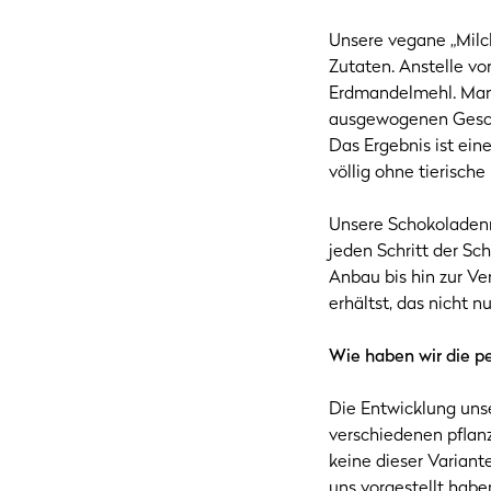
Unsere vegane „Milch
Zutaten. Anstelle v
Erdmandelmehl. Mand
ausgewogenen Geschm
Das Ergebnis ist ein
völlig ohne tierisch
Unsere Schokoladenm
jeden Schritt der S
Anbau bis hin zur Ver
erhältst, das nicht 
Wie haben wir die p
Die Entwicklung uns
verschiedenen pflanz
keine dieser Varian
uns vorgestellt hab