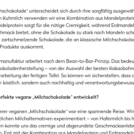
schokolade“ unterscheidet sich durch ihre sorgfältig ausgewä
on Kuhmilch verwenden wir eine Kombination aus Mandelprotei
elprotein sorgt für die nötige Cremigkeit, während Erdmande
ack bietet, ohne die Schokolade zu stark nach Mandeln sch
e zartschmelzende Schokolade, die an klassische Milchschokola
e Produkte auskommt.
anufaktur arbeitet nach dem Bean-to-Bar-Prinzip. Das bedeute
chokoladenherstellung – von der Auswahl der besten Kakaoboh
arbeitung der fertigen Tafel. So können wir sicherstellen, dass 
nur köstlich, sondern auch nachhaltig und verantwortungsbewuss
erfekte vegane „Milchschokolade“ entwickelt?
erer veganen „Milchschokolade“ war eine spannende Reise. Wir
lichen Milchalternativen experimentiert – von Hafermilch bis 
ten konnte uns das cremige und abgerundete Geschmackserlebni
en. Erst mit der Kombination aus Mandelprotein und Erdmandel