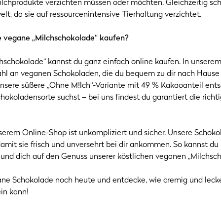
lchprodukte verzichten müssen oder möchten. Gleichzeitig sc
t, da sie auf ressourcenintensive Tierhaltung verzichtet.
e vegane „Milchschokolade“ kaufen?
hschokolade“ kannst du ganz einfach online kaufen. In unserem
ahl an veganen Schokoladen, die du bequem zu dir nach Hause 
 unsere süßere „Ohne M!lch“-Variante mit 49 % Kakaoanteil ent
hokoladensorte suchst – bei uns findest du garantiert die richti
nserem Online-Shop ist unkompliziert und sicher. Unsere Schok
 damit sie frisch und unversehrt bei dir ankommen. So kannst du 
 und dich auf den Genuss unserer köstlichen veganen „Milchsch
ane Schokolade noch heute und entdecke, wie cremig und leck
ein kann!