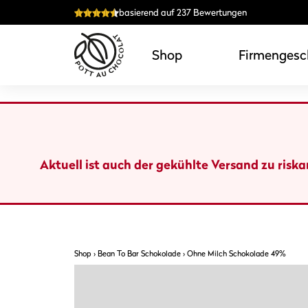
Zum
basierend auf 237 Bewertungen
Inhalt
springen
Shop
Firmengesc
Aktuell ist auch der gekühlte Versand zu risk
Shop
›
Bean To Bar Schokolade
›
Ohne Milch Schokolade 49%