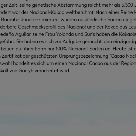
anger Zeit; seine genetische Abstammung reicht mehr als 5.300 
undert war der Nacional-Kakao weltberühmt. Nach einer Reihe 
n Baumbestand dezimierten, wurden ausländische Sorten eingef
erbare Geschmacksprofil des Nacional und der Kakao aus Ecua
deño Aguilar, seine Frau Yolanda und Sun’s haben die Kakaokul
geführt. Sie haben es sich zur Aufgabe gemacht, den einzigart
bauen auf ihrer Farm nur 100% Nacional-Sorten an. Heute ist d
m Zertifikat der geschützten Ursprungsbezeichnung “Cacao Nac
uswahl handelt es sich um einen Nacional Cacao aus der Regio
oll von Gartyh verarbeitet wird.