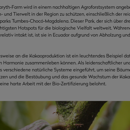
aryth-Farm wird in einem nachhaltigen Agroforstsystem angeb
n- und Tierwelt in der Region zu schützen, einschließlich der re
lparks Tumbes-Chocó-Magdalena. Dieser Park, der sich über drei
tigsten Hotspots für die biologische Vielfalt weltweit. Während
elativ intakt ist, ist sie in Ecuador aufgrund von Abholzung u
eise an die Kakaoproduktion ist ein leuchtendes Beispiel daf
in Harmonie zusammenleben können. Als leidenschaftlicher un
 verschiedene natürliche Systeme eingeführt, um seine Bäume
tzen und die Bestäubung und das gesunde Wachstum der Kakao
ine harte Arbeit mit der Bio-Zertifizierung belohnt.