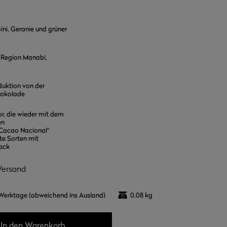
ni, Geranie und grüner
 Region Manabi,
duktion von der
hokolade
r, die wieder mit dem
en
Cacao Nacional"
te Sorten mit
ack
Versand
Werktage (abweichend ins Ausland)
0.08 kg
In den Warenkorb