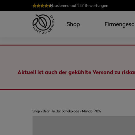
Zum
basierend auf 237 Bewertungen
Inhalt
springen
Shop
Firmengesc
Aktuell ist auch der gekühlte Versand zu risk
Shop
›
Bean To Bar Schokolade
›
Manabi 70%