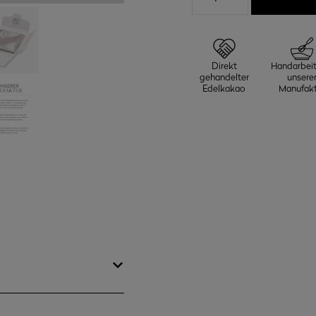
70%
Menge
Direkt
Handarbeit
gehandelter
unsere
Edelkakao
Manufakt