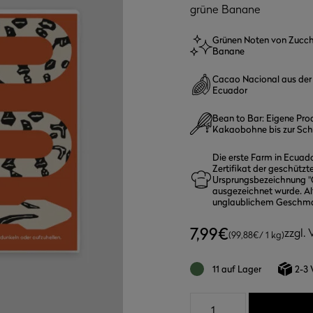
grüne Banane
Grünen Noten von Zucchi
Banane
Cacao Nacional aus der
Ecuador
Bean to Bar: Eigene Pro
Kakaobohne bis zur Sc
Die erste Farm in Ecuado
Zertifikat der geschützt
Ursprungsbezeichnung "
ausgezeichnet wurde. Al
unglaublichem Geschm
7,99
€
zzgl.
(
99,88
€
/ 1 kg)
11 auf Lager
2-3 
Manabi