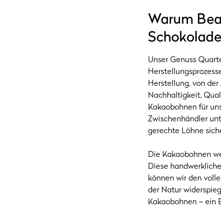
Warum Bean
Schokolad
Unser Genuss Quartet
Herstellungsprozesse
Herstellung, von der
Nachhaltigkeit, Qual
Kakaobohnen für uns
Zwischenhändler unt
gerechte Löhne siche
Die Kakaobohnen wer
Diese handwerkliche 
können wir den voll
der Natur widerspiege
Kakaobohnen – ein Erl