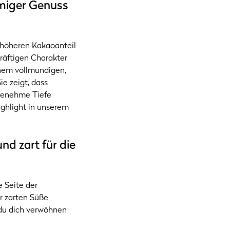
miger Genuss
m höheren Kakaoanteil
räftigen Charakter
inem vollmundigen,
e zeigt, dass
ngenehme Tiefe
ighlight in unserem
d zart für die
e Seite der
r zarten Süße
 du dich verwöhnen