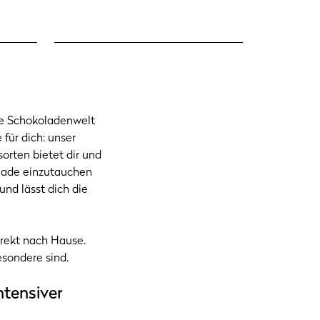
re Schokoladenwelt
für dich: unser
orten bietet dir und
olade einzutauchen
nd lässt dich die
irekt nach Hause.
esondere sind.
tensiver