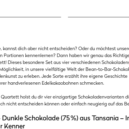
e, kannst dich aber nicht entscheiden? Oder du möchtest unse
nen Portionen kennenlernen? Dann haben wir genau das Richtige 
tt! Dieses besondere Set aus vier verschiedenen Schokoladens
Möglichkeit, in unsere vielfältige Welt der Bean-to-Bar-Schok
nkunst zu erleben. Jede Sorte erzählt ihre eigene Geschichte u
erer handverlesenen Edelkakaobohnen schmecken.
uartett holst du dir vier einzigartige Schokoladenvarianten d
e sich nicht entscheiden können oder einfach neugierig auf das B
nkle Schokolade (75 %) aus Tansania – In
r Kenner