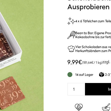
Ausprobieren
4 x 6 Täfelchen zum Teil
Bean to Bar: Eigene Pro
Kakaobohne bis zur fer
Vier Schokoladen aus v
Herkunftsländern zum P
9,99
€
zzgl.
(
181,64
€
/ 1 kg)
14 auf Lager
2-3
Genuss
I
Quartett
-
4
Schokoladensorten