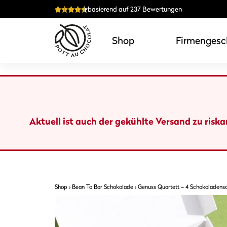
Zum
basierend auf 237 Bewertungen
Inhalt
springen
Shop
Firmengesc
Aktuell ist auch der gekühlte Versand zu risk
Shop
›
Bean To Bar Schokolade
›
Genuss Quartett – 4 Schokoladens