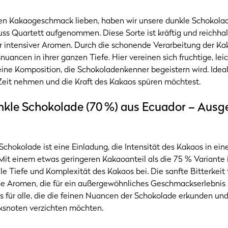
einen Kakaogeschmack lieben, haben wir unsere dunkle Schokola
ss Quartett aufgenommen. Diese Sorte ist kräftig und reichhalt
r intensiver Aromen. Durch die schonende Verarbeitung der K
uancen in ihrer ganzen Tiefe. Hier vereinen sich fruchtige, lei
eine Komposition, die Schokoladenkenner begeistern wird. Idea
Zeit nehmen und die Kraft des Kakaos spüren möchtest.
kle Schokolade (70 %) aus Ecuador – Aus
chokolade ist eine Einladung, die Intensität des Kakaos in ei
Mit einem etwas geringeren Kakaoanteil als die 75 % Variante is
e Tiefe und Komplexität des Kakaos bei. Die sanfte Bitterkeit tr
 Aromen, die für ein außergewöhnliches Geschmackserlebnis s
s für alle, die die feinen Nuancen der Schokolade erkunden und
ksnoten verzichten möchten.