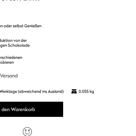
en oder selbst Genießen
duktion von der
tigen Schokolade
erschiedenen
robieren
Versand
 Werktage (abweichend ins Ausland)
0.055 kg
n den Warenkorb