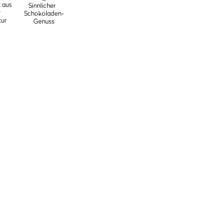
 aus
Sinnlicher
r
Schokoladen-
ur
Genuss