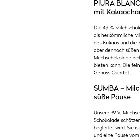
PIURA BLANCO
mit Kakaocha
Die 49 % Milchschoko
als herkömmliche Mi
des Kakaos und die z
aber dennoch süßen S
Milchschokolade nic
bieten kann. Die fei
Genuss Quartett.
SUMBA – Milch
süße Pause
Unsere 39 % Milchsch
Schokolade schätzen
begleitet wird. Sie
und eine Pause vom