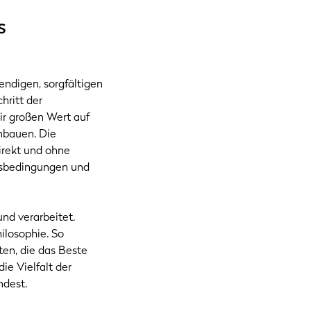
s
endigen, sorgfältigen
hritt der
ir großen Wert auf
anbauen. Die
irekt und ohne
itsbedingungen und
nd verarbeitet.
ilosophie. So
en, die das Beste
ie Vielfalt der
ndest.