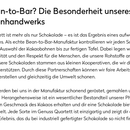
-to-Bar? Die Besonderheit unsere
enhandwerks
t ist mehr als nur Schokolade – es ist das Ergebnis eines aufw
s. Als echte Bean-to-Bar-Manufaktur kontrollieren wir jeden Sc
 Auswahl der Kakaobohnen bis zur fertigen Tafel. Dabei legen w
ität und den Respekt für die Menschen, die unsere Rohstoffe 
ere Schokoladen stammen aus kleinen Kooperativen, die wir d
erstützen. Durch diese Partnerschaften können wir faire Arbe
rstellen und gleichzeitig die Umwelt schonen.
den bei uns in der Manufaktur schonend geröstet, gemahlen u
Herangehensweise ist ein wesentlicher Bestandteil unserer Ph
en Geschmack des Kakaos erhalten und dir eine Schokolade biet
lt. Jede Sorte im Genuss Quartett ist einzigartig und zeigt dir d
ebnis, das du bei industriell gefertigter Schokolade so nicht fi