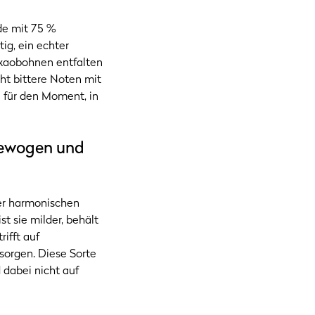
de mit 75 %
ig, ein echter
akaobohnen entfalten
cht bittere Noten mit
l für den Moment, in
gewogen und
ner harmonischen
t sie milder, behält
ifft auf
orgen. Diese Sorte
 dabei nicht auf