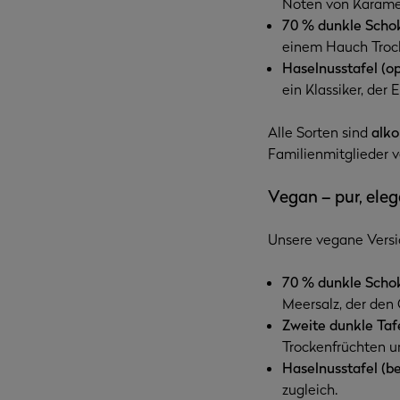
Noten von Karamel
70 % dunkle Scho
einem Hauch Trock
Haselnusstafel (op
ein Klassiker, der
Alle Sorten sind
alko
Familienmitglieder v
Vegan – pur, eleg
Unsere vegane Versio
70 % dunkle Schok
Meersalz, der den 
Zweite dunkle Tafe
Trockenfrüchten u
Haselnusstafel (bei
zugleich.