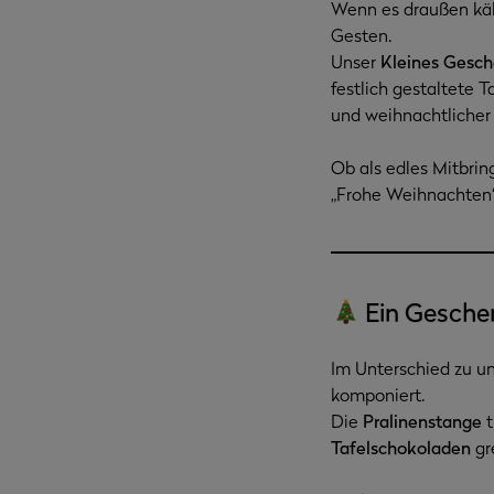
Wenn es draußen kälte
Gesten.
Unser
Kleines Gesc
festlich gestaltete
und weihnachtliche
Ob als edles Mitbring
„Frohe Weihnachten“
Ein Gesche
Im Unterschied zu un
komponiert.
Die
Pralinenstange
t
Tafelschokoladen
gr