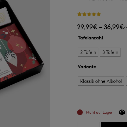
5.00
von 5
P
29,99
€
–
36,99
€
z
2
Tafelanzahl
b
3
2 Tafeln
3 Tafeln
Variante
Klassik ohne Alkohol
Nicht auf Lager
Kleines