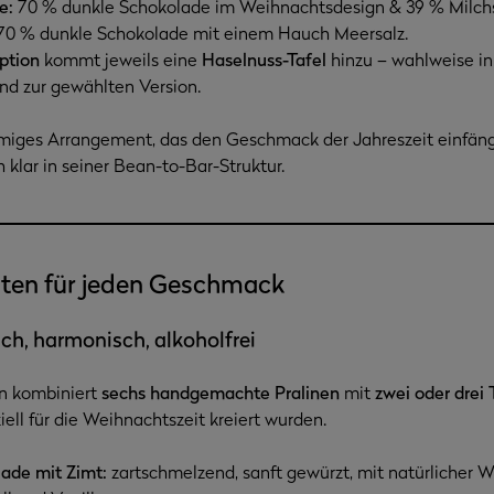
e:
70 % dunkle Schokolade im Weihnachtsdesign & 39 % Milchs
0 % dunkle Schokolade mit einem Hauch Meersalz.
ption
kommt jeweils eine
Haselnuss-Tafel
hinzu – wahlweise in
nd zur gewählten Version.
mmiges Arrangement, das den Geschmack der Jahreszeit einfäng
klar in seiner Bean-to-Bar-Struktur.
nten für jeden Geschmack
lich, harmonisch, alkoholfrei
on kombiniert
sechs handgemachte Pralinen
mit
zwei oder drei
ziell für die Weihnachtszeit kreiert wurden.
ade mit Zimt:
zartschmelzend, sanft gewürzt, mit natürlicher 