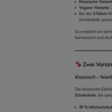
Klassische Variant
Vegane Variante:
7
Bei der
3-Tafeln-O
Schokolade, passe
So entsteht ein sti
harmonisch und doch 
Zwei Varia
Klassisch – feier
Die klassische Editi
Schokolade
, die spe
39 % Milchschokol