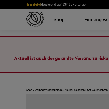
Zum
basierend auf 237 Bewertungen
Inhalt
springen
Shop
Firmengesc
Aktuell ist auch der gekühlte Versand zu risk
Shop
›
Weihnachtsschokolade
›
Kleines Geschenk-Set Weihnachten 