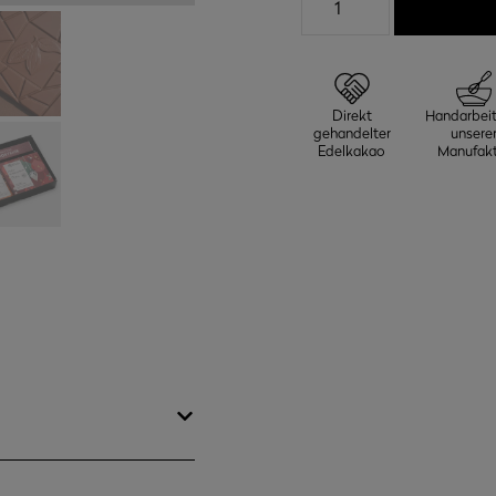
Geschenk-
Set
Weihnachten
-
Direkt
Handarbeit
Pralinen
gehandelter
unsere
und
Edelkakao
Manufakt
Schokolade
Menge