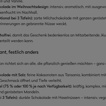
l und Vanille.
kolade im Weihnachtsdesign:
intensiv, aromatisch, mit ausgew
enfrucht im Nachhall.
tional bei 3 Tafeln):
zarte Milchschokolade mit ganzen geröste
 Erinnerungen an gebrannte Nüsse weckt.
holfrei
, damit das Geschenk bedenkenlos an Mitarbeitende, K
erteilt werden kann.
ant, festlich anders
n richtet sich an alle, die pflanzlich genießen möchten – gan
olade mit Salz:
feine Kakaonoten aus Tansania, kombiniert m
Geschmack öffnet und Tiefe verleiht.
l (75 % oder 100 % je nach Verfügbarkeit):
kräftig, komplex, m
nd gerösteten Mandeln.
 3 Tafeln):
dunkle Schokolade mit Haselnüssen – intensiv, vega