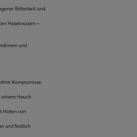
ogener Bitterkeit und
ten Haselnüssen –
undinnen und
z ohne Kompromisse.
it einem Hauch
it Noten von
n und festlich