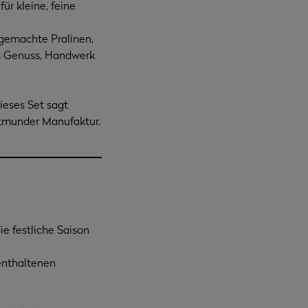
ür kleine, feine
gemachte Pralinen,
us Genuss, Handwerk
Dieses Set sagt
rtmunder Manufaktur.
die festliche Saison
enthaltenen