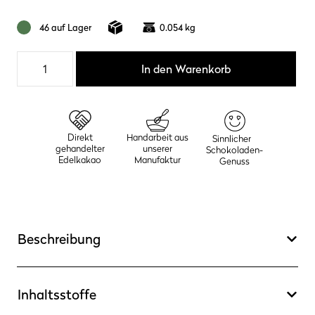
46 auf Lager
0.054 kg
Pralinen
In den Warenkorb
Stange
(6er)
-
Pott-
Direkt
Handarbeit aus
Sinnlicher
Edition
gehandelter
unserer
Schokoladen-
Menge
Edelkakao
Manufaktur
Genuss
Beschreibung
Inhaltsstoffe