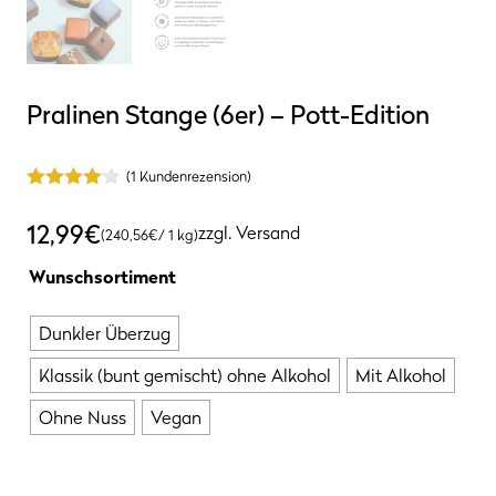
Pralinen Stange (6er) – Pott-Edition
(
1
Kundenrezension)
4.00
von
5
12,99
€
zzgl.
Versand
(
240,56
€
/ 1 kg)
Wunschsortiment
Dunkler Überzug
Klassik (bunt gemischt) ohne Alkohol
Mit Alkohol
Ohne Nuss
Vegan