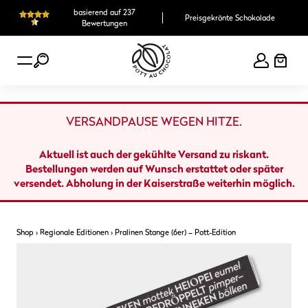
Zum
basierend auf 237
Preisgekrönte Schokolade
Inhalt
Bewertungen
springen
VERSANDPAUSE WEGEN HITZE.
Aktuell ist auch der gekühlte Versand zu riskant.
Bestellungen werden auf Wunsch erstattet oder später
versendet. Abholung in der Kaiserstraße weiterhin möglich.
Shop
›
Regionale Editionen
›
Pralinen Stange (6er) – Pott-Edition