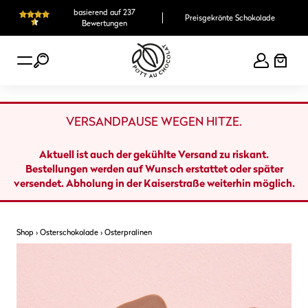
Zum
basierend auf 237
Preisgekrönte Schokolade
Inhalt
Bewertungen
springen
VERSANDPAUSE WEGEN HITZE.
Aktuell ist auch der gekühlte Versand zu riskant.
Bestellungen werden auf Wunsch erstattet oder später
versendet. Abholung in der Kaiserstraße weiterhin möglich.
Shop
›
Osterschokolade
›
Osterpralinen